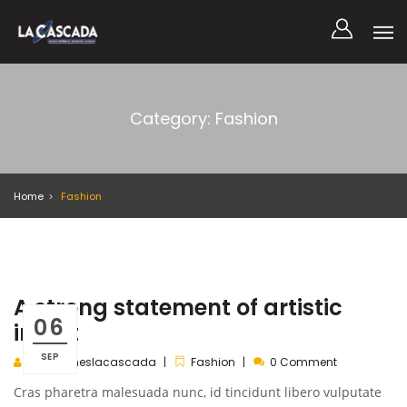
Category: Fashion
Home
Fashion
A strong statement of artistic
06
intent
SEP
almaceneslacascada
Fashion
0 Comment
Cras pharetra malesuada nunc, id tincidunt libero vulputate