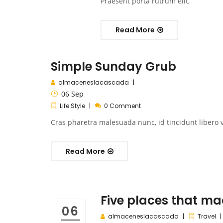
Praesent porta rutrum elit,
Read More
Simple Sunday Grub
almaceneslacascada
06
Sep
Life Style
0 Comment
Cras pharetra malesuada nunc, id tincidunt libero v
Read More
Five places that m
06
almaceneslacascada
Travel