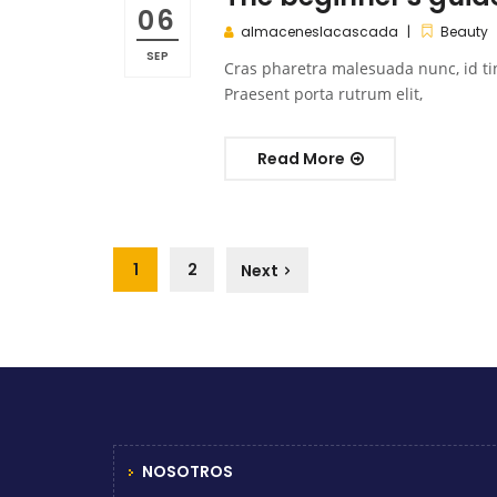
06
almaceneslacascada
Beauty
SEP
Cras pharetra malesuada nunc, id ti
Praesent porta rutrum elit,
Read More
1
2
Next
NOSOTROS